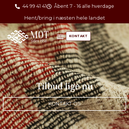
44 99 41 41
Åbent 7 - 16 alle hverdage
Hent/bring i næsten hele landet
KONTAKT
Tilbud lige nu
KONTAKT OS