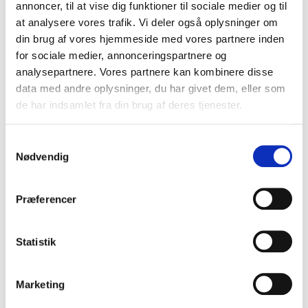
Ring til os
annoncer, til at vise dig funktioner til sociale medier og til
at analysere vores trafik. Vi deler også oplysninger om
44 99 41 41
din brug af vores hjemmeside med vores partnere inden
Send os en besked
for sociale medier, annonceringspartnere og
analysepartnere. Vores partnere kan kombinere disse
renseriet@renseriet.dk
data med andre oplysninger, du har givet dem, eller som
Åbningstider
de har indsamlet fra din brug af deres tjenester.
Mandag til fredag: 07.00 - 16.00
Weekend og helligdage: Lukket
Samtykkevalg
Find os
Nødvendig
Ryttermarken 2B, 3520 Farum
Præferencer
Skriv til os nu
Statistik
Marketing